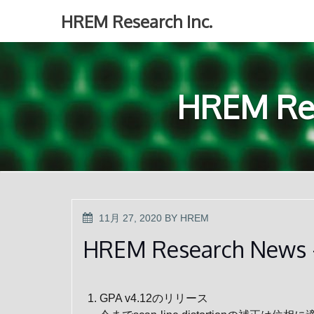
Skip
HREM Research Inc.
to
content
HREM Re
POSTED
11月 27, 2020
BY
HREM
ON
HREM Research News 
GPA v4.12のリリース