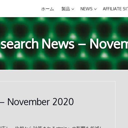
ホーム
製品
NEWS
AFFILIATE SI
search News – Novem
– November 2020