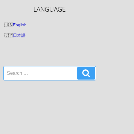
LANGUAGE
English
日本語
Search
Search
for: