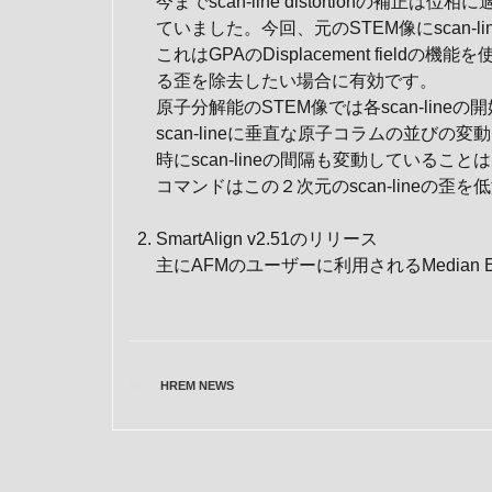
今までscan-line distortionの補正
ていました。今回、元のSTEM像にscan-li
これはGPAのDisplacement fieldの
る歪を除去したい場合に有効です。
原子分解能のSTEM像では各scan-li
scan-lineに垂直な原子コラムの並び
時にscan-lineの間隔も変動していることはあま
コマンドはこの２次元のscan-lineの歪を
SmartAlign v2.51のリリース
主にAFMのユーザーに利用されるMedian E
CATEGORIES
HREM NEWS