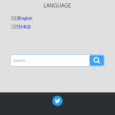
LANGUAGE
English
日本語
Search
Search
for: