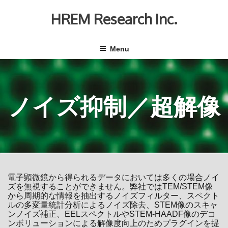
Skip
to
HREM Research Inc.
content
Menu
ノイズ抑制／超解像
電子顕微鏡から得られるデータにおいては多くの場合ノイ
ズを無視することができません。弊社ではTEM/STEM像
から周期的な情報を抽出するノイズフィルター、スペクト
ルの多変量統計分析によるノイズ除去、STEM像のスキャ
ンノイズ補正、EELスペクトルやSTEM-HAADF像のデコ
ンボリューションによる解像度向上のためプラグインを提