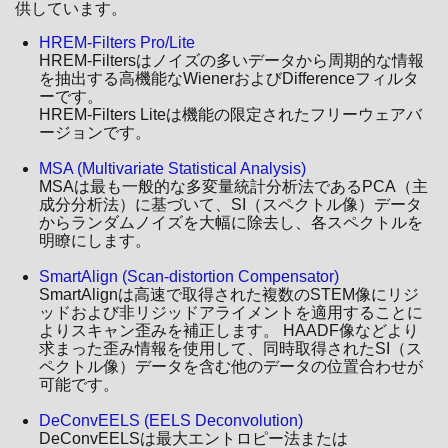
供しています。
HREM-Filters Pro/Lite
HREM-Filtersはノイズの多いデータから周期的な情報
を抽出する高機能なWienerおよびDifferenceフィルタ
ーです。
HREM-Filters Liteは機能の限定されたフリーウェアバ
ージョンです。
MSA (Multivariate Statistical Analysis)
MSAは最も一般的な多変量統計分析法であるPCA（主
成分分析法）に基づいて、SI（スペクトル像）データ
からランダムノイズを大幅に除去し、各スペクトルを
明瞭にします。
SmartAlign (Scan-distortion Compensator)
SmartAlignは高速で取得された複数のSTEM像にリジ
ッドおよび非リジッドアライメントを適用することに
よりスキャン歪みを補正します。 HAADF像などより
求まった歪み情報を使用して、同時取得されたSI（ス
ペクトル像）データを含む他のデータの位置合わせが
可能です。
DeConvEELS (EELS Deconvolution)
DeConvEELSは最大エントロピー法または