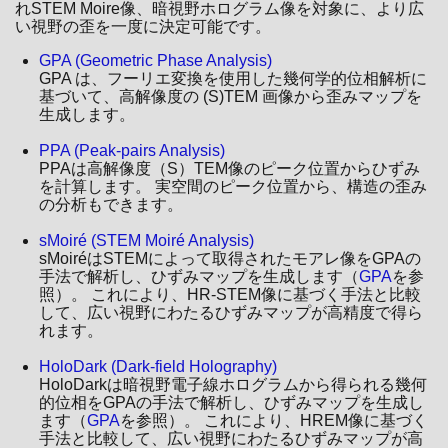
れSTEM Moire像、暗視野ホログラム像を対象に、より広
い視野の歪を一度に決定可能です。
GPA (Geometric Phase Analysis)
GPA は、フーリエ変換を使用した幾何学的位相解析に
基づいて、高解像度の (S)TEM 画像から歪みマップを
生成します。
PPA (Peak-pairs Analysis)
PPAは高解像度（S）TEM像のピーク位置からひずみ
を計算します。 実空間のピーク位置から、構造の歪み
の分析もできます。
sMoiré (STEM Moiré Analysis)
sMoiréはSTEMによって取得されたモアレ像をGPAの
手法で解析し、ひずみマップを生成します（
GPA
を参
照）。 これにより、HR-STEM像に基づく手法と比較
して、広い視野にわたるひずみマップが高精度で得ら
れます。
HoloDark (Dark-field Holography)
HoloDarkは暗視野電子線ホログラムから得られる幾何
的位相をGPAの手法で解析し、ひずみマップを生成し
ます（
GPA
を参照）。 これにより、HREM像に基づく
手法と比較して、広い視野にわたるひずみマップが高