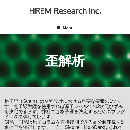
Skip
to
HREM Research Inc.
content
Menu
歪解析
格子歪（Strain）は材料設計における重要な要素の1つで
す。電子顕微鏡を使用すれば原子レベルでの2次元ひずみ
を決定できます。弊社では格子歪を決定するためのプラグ
インを提供しています。
GPA、PPAは原子コラムを直接観測できる高分解能像を対
象に歪を決定します。一方、SMoire、HoloDarkはそれぞ