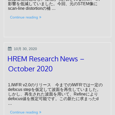
影響を低減していました。今回、元のSTEM像に
scan-line distortionの補 …
“HREM
Continue reading
Research
News
–
November
2020”
POSTED
10月 30, 2020
ON
HREM Research News –
October 2020
1.IWFR v2.0のリリース 今までのIWFRでは一定の
defocus stepを仮定して波面を再生していました。
しかし、再生された波面を用いて、Refineにより
defocus値を推定可能です。この新たに求まったd
…
“HREM
Continue reading