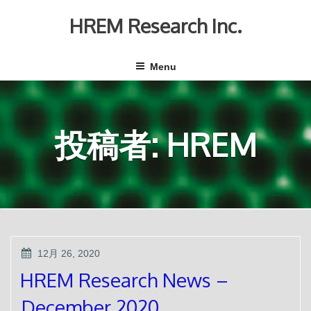
Skip
to
HREM Research Inc.
content
Menu
投稿者:
HREM
POSTED
12月 26, 2020
ON
HREM Research News –
December 2020