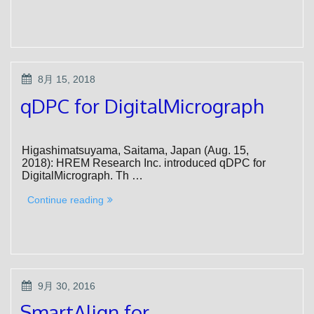
for
DigitalMicrograph”
POSTED
8月 15, 2018
ON
qDPC for DigitalMicrograph
Higashimatsuyama, Saitama, Japan (Aug. 15,
2018): HREM Research Inc. introduced qDPC for
DigitalMicrograph. Th …
“qDPC
Continue reading
for
DigitalMicrograph”
POSTED
9月 30, 2016
ON
SmartAlign for