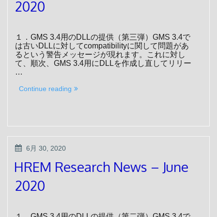
2020
１．GMS 3.4用のDLLの提供（第三弾）GMS 3.4で
は古いDLLに対してcompatibilityに関して問題があ
るという警告メッセージが現れます。これに対し
て、順次、GMS 3.4用にDLLを作成し直してリリー
…
“HREM
Continue reading
Research
News
–
July
2020”
POSTED
6月 30, 2020
ON
HREM Research News – June
2020
１．GMS 3.4用のDLLの提供（第二弾）GMS 3.4で