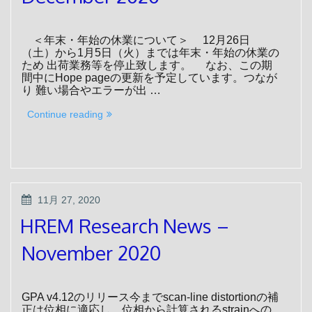
＜年末・年始の休業について＞ 12月26日
（土）から1月5日（火）までは年末・年始の休業の
ため 出荷業務等を停止致します。 なお、この期
間中にHope pageの更新を予定しています。つなが
り 難い場合やエラーが出 …
“HREM
Continue reading
Research
News
–
December
2020”
POSTED
11月 27, 2020
ON
HREM Research News –
November 2020
GPA v4.12のリリース今までscan-line distortionの補
正は位相に適応し、位相から計算されるstrainへの