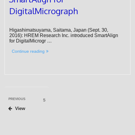
DigitalMicrograph
Higashimatsuyama, Saitama, Japan (Sept. 30,
2016): HREM Research Inc. introduced SmartAlign
for DigitalMicrogr …
“SmartAlign
Continue reading
for
DigitalMicrograph”
投
Previous
PREVIOUS
Page
5
Post
稿
View
の
ペ
ー