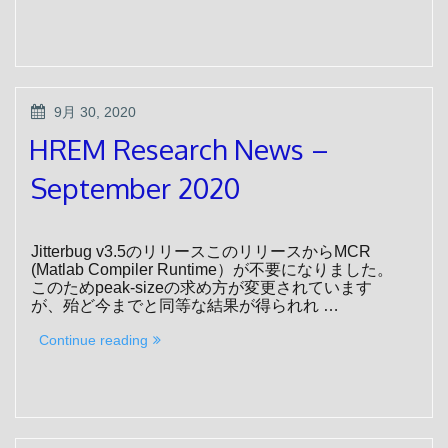
Research
News
–
October
2020”
POSTED
9月 30, 2020
ON
HREM Research News –
September 2020
Jitterbug v3.5のリリースこのリリースからMCR
(Matlab Compiler Runtime）が不要になりました。
このためpeak-sizeの求め方が変更されています
が、殆ど今までと同等な結果が得られれ …
“HREM
Continue reading
Research
News
–
September
2020”