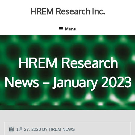
Skip
to
HREM Research Inc.
content
Menu
HREM Research
News－January 2023
POSTED
1月 27, 2023
BY
HREM NEWS
ON