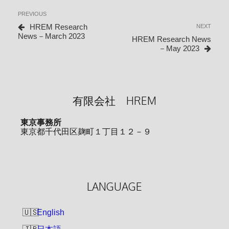
投
Previous
PREVIOUS
稿
Post
HREM Research
Next
NEXT
ナ
News－March 2023
Post
HREM Research News
ビ
－May 2023
ゲ
ー
シ
有限会社 HREM
ョ
ン
東京事務所
東京都千代田区麹町１丁目１２－９
LANGUAGE
English