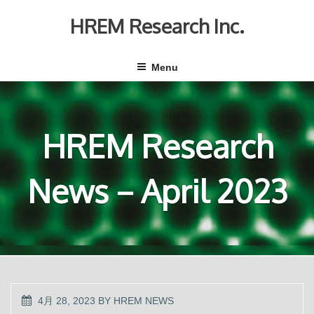
Skip
to
HREM Research Inc.
content
Menu
HREM Research
News－April 2023
POSTED
4月 28, 2023
BY
HREM NEWS
ON